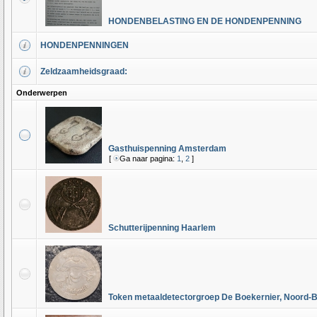
HONDENBELASTING EN DE HONDENPENNING
HONDENPENNINGEN
Zeldzaamheidsgraad:
Onderwerpen
Gasthuispenning Amsterdam
[
Ga naar pagina:
1
,
2
]
Schutterijpenning Haarlem
Token metaaldetectorgroep De Boekernier, Noord-B