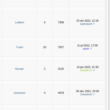
23 okt 2022, 12:18
Lubbert
6
7398
speerpunt
11 jul 2022, 17:00
Trash
20
7927
peter
14 jan 2022, 21:30
Huzaar
2
4120
Madelinus
05 dec 2021, 23:00
Joneskuh
4
4978
Joneskuh