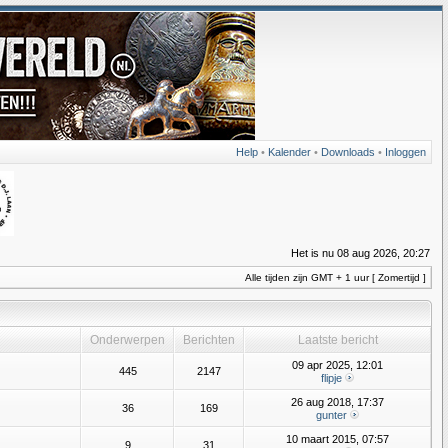
Help
•
Kalender
•
Downloads
•
Inloggen
Het is nu 08 aug 2026, 20:27
Alle tijden zijn GMT + 1 uur [ Zomertijd ]
Onderwerpen
Berichten
Laatste bericht
09 apr 2025, 12:01
445
2147
flipje
26 aug 2018, 17:37
36
169
gunter
10 maart 2015, 07:57
9
31