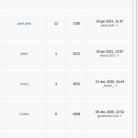
24 jan 2021, 11:47
peet jonk
12
7185
peet jonk
16 jan 2021, 13:57
jutter
1
3221
Hans1971
21 dec 2020, 10:44
_Koen_
3
3531
_Koen_
05 dec 2020, 22:52
Cedric
6
4308
gertimmerzeel