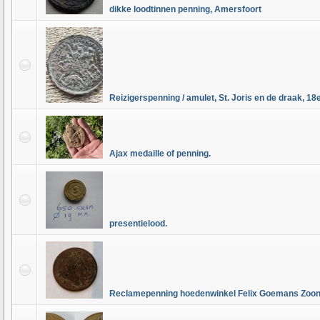
dikke loodtinnen penning, Amersfoort
Reizigerspenning / amulet, St. Joris en de draak, 1
Ajax medaille of penning.
presentielood.
Reclamepenning hoedenwinkel Felix Goemans Zoon