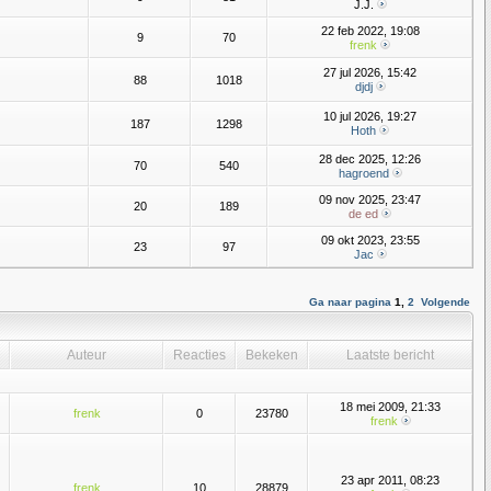
J.J.
22 feb 2022, 19:08
9
70
frenk
27 jul 2026, 15:42
88
1018
djdj
10 jul 2026, 19:27
187
1298
Hoth
28 dec 2025, 12:26
70
540
hagroend
09 nov 2025, 23:47
20
189
de ed
09 okt 2023, 23:55
23
97
Jac
Ga naar pagina
1
,
2
Volgende
Auteur
Reacties
Bekeken
Laatste bericht
18 mei 2009, 21:33
frenk
0
23780
frenk
23 apr 2011, 08:23
frenk
10
28879