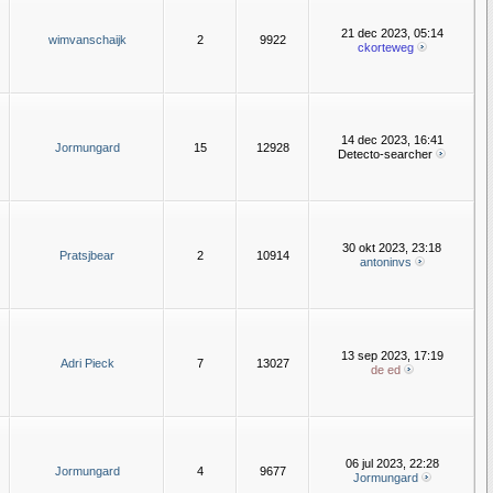
21 dec 2023, 05:14
wimvanschaijk
2
9922
ckorteweg
14 dec 2023, 16:41
Jormungard
15
12928
Detecto-searcher
30 okt 2023, 23:18
Pratsjbear
2
10914
antoninvs
13 sep 2023, 17:19
Adri Pieck
7
13027
de ed
06 jul 2023, 22:28
Jormungard
4
9677
Jormungard