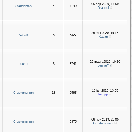
05 sep 2020, 14:59
Standeman
4
4140
Draugul
25 mei 2020, 19:18
Kadan
5
5327
Kadan
29 maart 2020, 10:30
Luukst
3
3741
bennie7
18 jan 2020, 13:05
Crustumerium
18
9595
lieropp
06 nov 2019, 20:05
Crustumerium
4
6375
Crustumerium