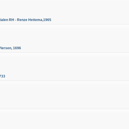
tialen RH - Renze Hettema,1965
Viersen, 1696
1733