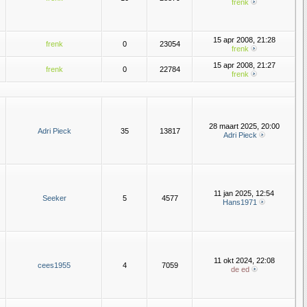
frenk
15 apr 2008, 21:28
frenk
0
23054
frenk
15 apr 2008, 21:27
frenk
0
22784
frenk
28 maart 2025, 20:00
Adri Pieck
35
13817
Adri Pieck
11 jan 2025, 12:54
Seeker
5
4577
Hans1971
11 okt 2024, 22:08
cees1955
4
7059
de ed