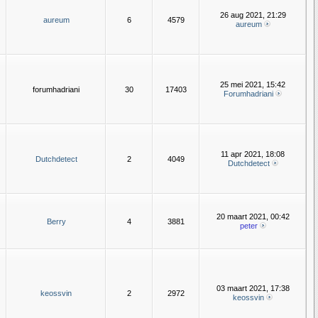
26 aug 2021, 21:29
aureum
6
4579
aureum
25 mei 2021, 15:42
forumhadriani
30
17403
Forumhadriani
11 apr 2021, 18:08
Dutchdetect
2
4049
Dutchdetect
20 maart 2021, 00:42
Berry
4
3881
peter
03 maart 2021, 17:38
keossvin
2
2972
keossvin