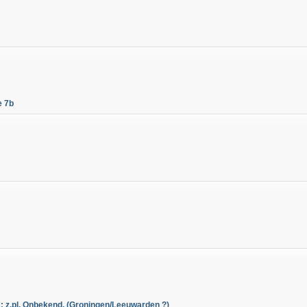
e 7b
z.pl. Onbekend. (Groningen/Leeuwarden ?)