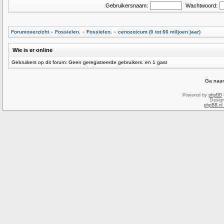
Gebruikersnaam:
Wachtwoord:
Forumoverzicht
»
Fossielen.
»
Fossielen.
»
cenozoicum (0 tot 66 miljoen jaar)
Wie is er online
Gebruikers op dit forum: Geen geregistreerde gebruikers. en 1 gast
Ga naar
Powered by
phpBB
Desig
phpBB.nl 