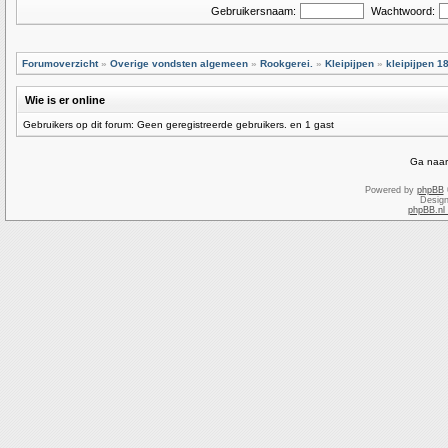
Gebruikersnaam:
Wachtwoord:
Forumoverzicht
»
Overige vondsten algemeen
»
Rookgerei.
»
Kleipijpen
»
kleipijpen 1
Wie is er online
Gebruikers op dit forum: Geen geregistreerde gebruikers. en 1 gast
Ga naar
Powered by
phpBB
Desig
phpBB.nl 