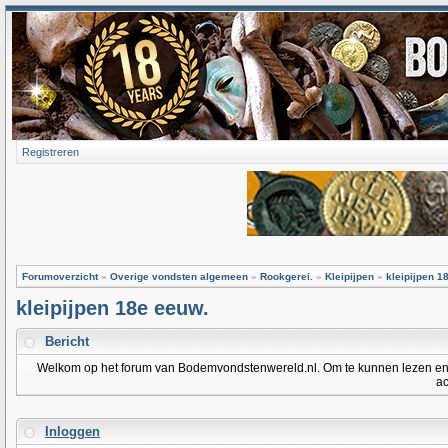
Registreren
Forumoverzicht
»
Overige vondsten algemeen
»
Rookgerei.
»
Kleipijpen
»
kleipijpen 1
kleipijpen 18e eeuw.
Bericht
Welkom op het forum van Bodemvondstenwereld.nl. Om te kunnen lezen en po
ac
Inloggen