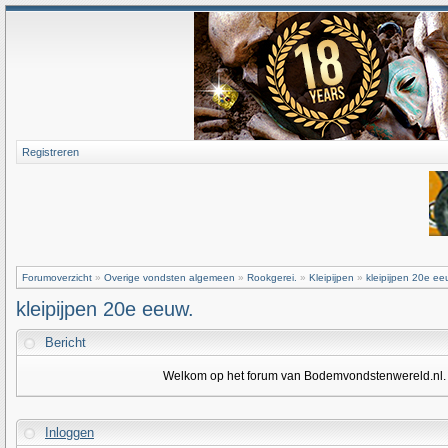
Registreren
Forumoverzicht
»
Overige vondsten algemeen
»
Rookgerei.
»
Kleipijpen
»
kleipijpen 20e ee
kleipijpen 20e eeuw.
Bericht
Welkom op het forum van Bodemvondstenwereld.nl. Om
Inloggen