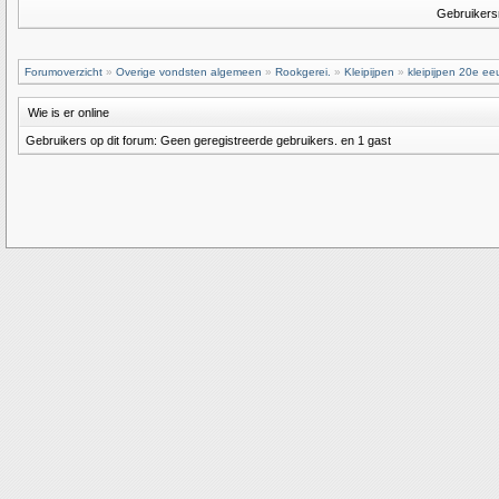
Gebruiker
Forumoverzicht
»
Overige vondsten algemeen
»
Rookgerei.
»
Kleipijpen
»
kleipijpen 20e ee
Wie is er online
Gebruikers op dit forum: Geen geregistreerde gebruikers. en 1 gast