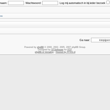
snaam:
Wachtwoord:
Log mij automatisch in bij ieder bezoek
uw.
Ga naar:
Powered by
phpBB
© 2000, 2002, 2005, 2007 phpBB Group.
Designed by
STSoftware
for
PTF
.
phpBB.nl Vertaling
-
Hosted by FFXS.nl