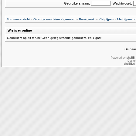
Gebruikersnaam:
Wachtwoord:
Forumoverzicht
»
Overige vondsten algemeen
»
Rookgerei.
»
Kleipijpen
»
kleipijpen o
Wie is er online
Gebruikers op dit forum: Geen geregistreerde gebruikers. en 1 gast
Ga naar
Powered by
phpBB
Desig
phpBB.nl 