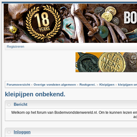
Registreren
Forumoverzicht
»
Overige vondsten algemeen
»
Rookgerei.
»
Kleipijpen
»
kleipijpen o
kleipijpen onbekend.
Bericht
Welkom op het forum van Bodemvondstenwereld.nl. Om te kunnen lezen en po
ac
Inloggen