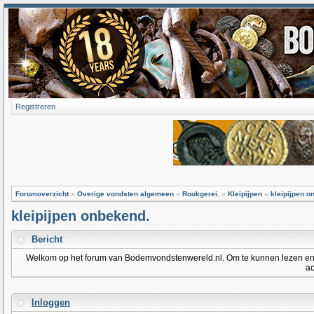
Registreren
Forumoverzicht
»
Overige vondsten algemeen
»
Rookgerei.
»
Kleipijpen
»
kleipijpen o
kleipijpen onbekend.
Bericht
Welkom op het forum van Bodemvondstenwereld.nl. Om te kunnen lezen en po
ac
Inloggen