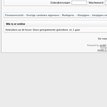
Gebruikersnaam:
Wachtwoord:
Forumoverzicht
»
Overige vondsten algemeen
»
Rookgerei.
»
Kleipijpen
»
kleipijpen o
Wie is er online
Gebruikers op dit forum: Geen geregistreerde gebruikers. en 1 gast
Ga naar
Powered by
phpBB
Desig
phpBB.nl 