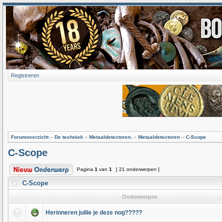
Registreren
Forumoverzicht
»
De techniek
»
Metaaldetectoren.
»
Metaaldetectoren
»
C-Scope
C-Scope
Pagina
1
van
1
[ 21 onderwerpen ]
C-Scope
Onderwerpen
Herinneren jullie je deze nog?????