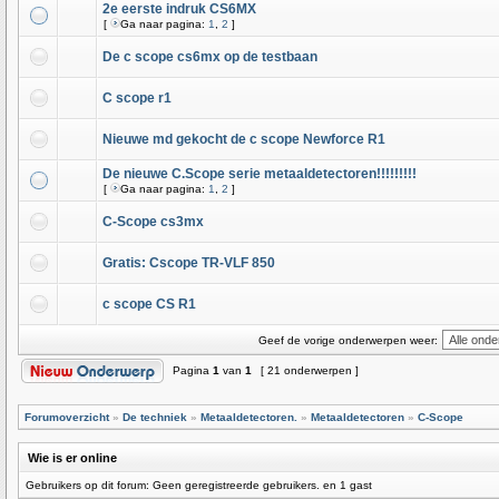
2e eerste indruk CS6MX
[
Ga naar pagina:
1
,
2
]
De c scope cs6mx op de testbaan
C scope r1
Nieuwe md gekocht de c scope Newforce R1
De nieuwe C.Scope serie metaaldetectoren!!!!!!!!!
[
Ga naar pagina:
1
,
2
]
C-Scope cs3mx
Gratis: Cscope TR-VLF 850
c scope CS R1
Geef de vorige onderwerpen weer:
Pagina
1
van
1
[ 21 onderwerpen ]
Forumoverzicht
»
De techniek
»
Metaaldetectoren.
»
Metaaldetectoren
»
C-Scope
Wie is er online
Gebruikers op dit forum: Geen geregistreerde gebruikers. en 1 gast