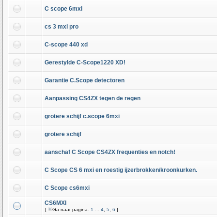
C scope 6mxi
cs 3 mxi pro
C-scope 440 xd
Gerestylde C-Scope1220 XD!
Garantie C.Scope detectoren
Aanpassing CS4ZX tegen de regen
grotere schijf c.scope 6mxi
grotere schijf
aanschaf C Scope CS4ZX frequenties en notch!
C Scope CS 6 mxi en roestig ijzerbrokken/kroonkurken.
C Scope cs6mxi
CS6MXI
[
Ga naar pagina:
1
...
4
,
5
,
6
]