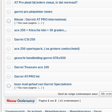
AT Pro piept bij iedere zwaai, is dat normaal?
garret pro pinpointer tunen
Nieuw : Garrett AT PRO international.
[
Ga naar pagina:
1
,
2
]
ace 250 + friesche klei + 30 graden....
Garret CSI 250
ace 250 sportspack, ( oa grotere zoekschotel)
gezocht handleiding garret GTAx550
Garret Treasure ace 100
Garret AT-PRO Int
boze mail gehad van Garret Specialisten
[
Ga naar pagina:
1
,
2
]
Geef de vorige onderwerpen weer:
Pagina
1
van
2
[ 41 onderwerpen ]
Forumoverzicht
»
De techniek
»
Metaaldetectoren.
»
Metaaldetectoren
»
Garret