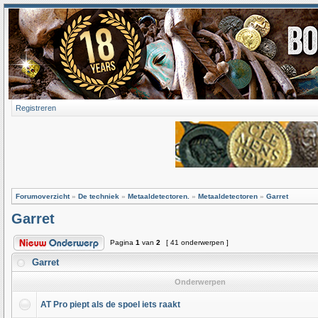
Registreren
Forumoverzicht
»
De techniek
»
Metaaldetectoren.
»
Metaaldetectoren
»
Garret
Garret
Pagina
1
van
2
[ 41 onderwerpen ]
Garret
Onderwerpen
AT Pro piept als de spoel iets raakt