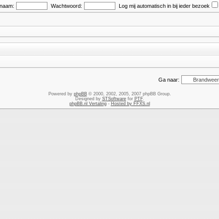
snaam:
Wachtwoord:
Log mij automatisch in bij ieder bezoek
Ga naar:
Powered by
phpBB
© 2000, 2002, 2005, 2007 phpBB Group.
Designed by
STSoftware
for
PTF
.
phpBB.nl Vertaling
-
Hosted by FFXS.nl