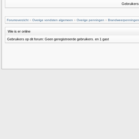
Gebruiker
Forumoverzicht
»
Overige vondsten algemeen
»
Overige penningen
»
Brandweerpenningen
Wie is er online
Gebruikers op dit forum: Geen geregistreerde gebruikers. en 1 gast