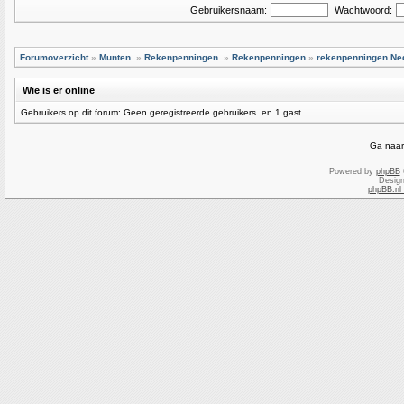
Gebruikersnaam:
Wachtwoord:
Forumoverzicht
»
Munten.
»
Rekenpenningen.
»
Rekenpenningen
»
rekenpenningen Ne
Wie is er online
Gebruikers op dit forum: Geen geregistreerde gebruikers. en 1 gast
Ga naar
Powered by
phpBB
Desig
phpBB.nl 