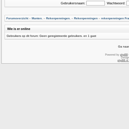
Gebruikersnaam:
Wachtwoord:
Forumoverzicht
»
Munten.
»
Rekenpenningen.
»
Rekenpenningen
»
rekenpenningen Fra
Wie is er online
Gebruikers op dit forum: Geen geregistreerde gebruikers. en 1 gast
Ga naar
Powered by
phpBB
Desig
phpBB.nl 