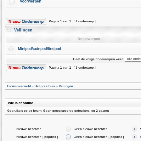
Voorwerpen
Pagina
1
van
1
[ 1 onderwerp ]
Veilingen
Onderwerpen
Minipod/coinpod/findpod
Geef de vorige onderwerpen weer:
Pagina
1
van
1
[ 1 onderwerp ]
Forumoverzicht
»
Het praathuis
»
Veilingen
Wie is er online
Gebruikers op dit forum: Geen geregistreerde gebruikers. en 2 gasten
Nieuwe berichten
Geen nieuwe berichten.
Nieuwe berichten [ populair ]
Geen nieuwe berichten [ populair ]