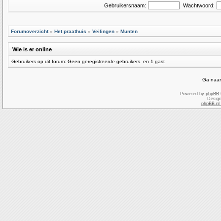
Gebruikersnaam:
Wachtwoord:
Forumoverzicht
»
Het praathuis
»
Veilingen
»
Munten
Wie is er online
Gebruikers op dit forum: Geen geregistreerde gebruikers. en 1 gast
Ga naar
Powered by
phpBB
Desig
phpBB.nl 