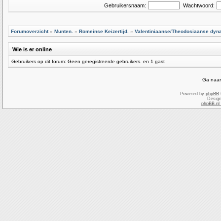
Gebruikersnaam:
Wachtwoord:
Forumoverzicht
»
Munten.
»
Romeinse Keizertijd.
»
Valentiniaanse/Theodosiaanse dyna
Wie is er online
Gebruikers op dit forum: Geen geregistreerde gebruikers. en 1 gast
Ga naar
Powered by
phpBB
Desig
phpBB.nl 