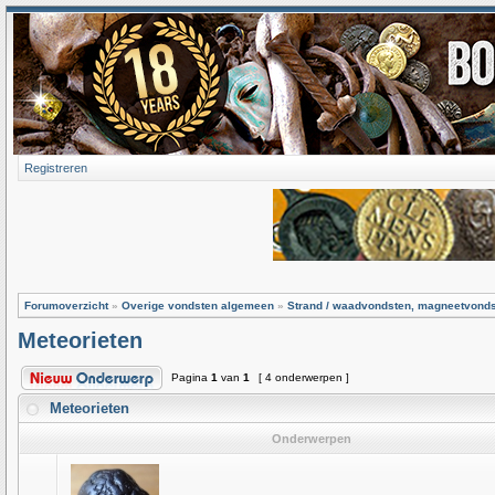
Registreren
Forumoverzicht
»
Overige vondsten algemeen
»
Strand / waadvondsten, magneetvond
Meteorieten
Pagina
1
van
1
[ 4 onderwerpen ]
Meteorieten
Onderwerpen