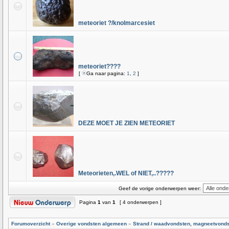
meteoriet ?/knolmarcesiet
meteoriet????
[
Ga naar pagina:
1
,
2
]
DEZE MOET JE ZIEN METEORIET
Meteorieten,.WEL of NIET,..?????
Geef de vorige onderwerpen weer:
Pagina
1
van
1
[ 4 onderwerpen ]
Forumoverzicht
»
Overige vondsten algemeen
»
Strand / waadvondsten, magneetvond