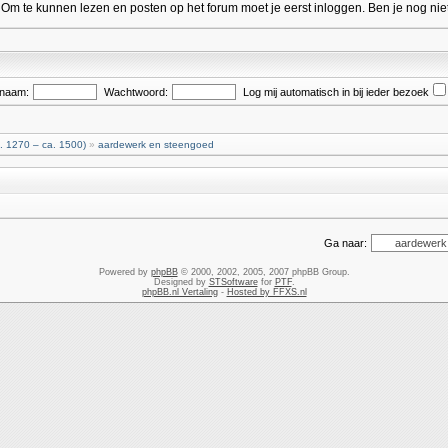
 te kunnen lezen en posten op het forum moet je eerst inloggen. Ben je nog niet
snaam:
Wachtwoord:
Log mij automatisch in bij ieder bezoek
. 1270 – ca. 1500)
»
aardewerk en steengoed
Ga naar:
Powered by
phpBB
© 2000, 2002, 2005, 2007 phpBB Group.
Designed by
STSoftware
for
PTF
.
phpBB.nl Vertaling
-
Hosted by FFXS.nl