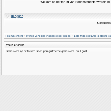
Welkom op het forum van Bodemvondstenwereld.nl. Om
Inloggen
Gebruiker
Forumoverzicht
»
overige vondsten ingedeeld per tijdperk
»
Late Middeleeuwen (datering ca
Wie is er online
Gebruikers op dit forum: Geen geregistreerde gebruikers. en 1 gast