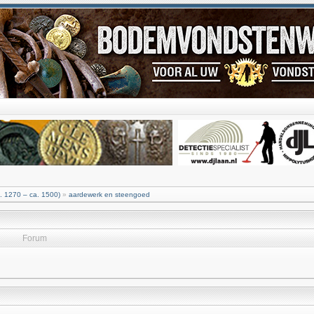
. 1270 – ca. 1500)
»
aardewerk en steengoed
Forum