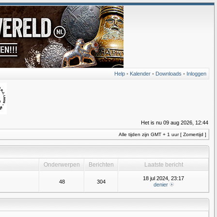
Help
•
Kalender
•
Downloads
•
Inloggen
Het is nu 09 aug 2026, 12:44
Alle tijden zijn GMT + 1 uur [ Zomertijd ]
Onderwerpen
Berichten
Laatste bericht
18 jul 2024, 23:17
48
304
denier