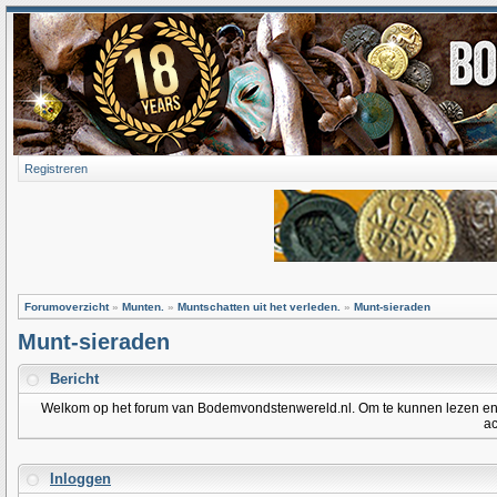
Registreren
Forumoverzicht
»
Munten.
»
Muntschatten uit het verleden.
»
Munt-sieraden
Munt-sieraden
Bericht
Welkom op het forum van Bodemvondstenwereld.nl. Om te kunnen lezen en po
ac
Inloggen