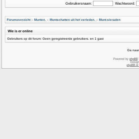
Gebruikersnaam:
Wachtwoord:
Forumoverzicht
»
Munten.
»
Muntschatten uit het verleden.
»
Munt-sieraden
Wie is er online
Gebruikers op dit forum: Geen geregistreerde gebruikers. en 1 gast
Ga naar
Powered by
phpBB
Desig
phpBB.nl 