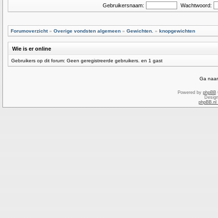
Gebruikersnaam:
Wachtwoord:
Forumoverzicht
»
Overige vondsten algemeen
»
Gewichten.
»
knopgewichten
Wie is er online
Gebruikers op dit forum: Geen geregistreerde gebruikers. en 1 gast
Ga naar
Powered by
phpBB
Desig
phpBB.nl 