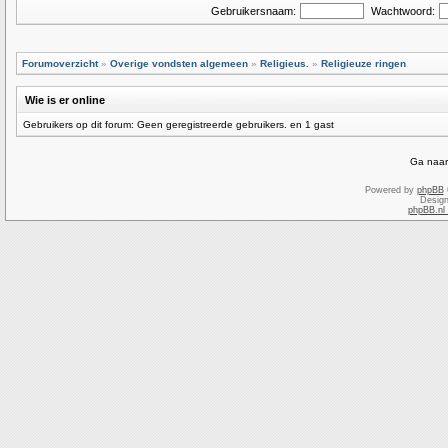
Gebruikersnaam:
Wachtwoord:
Forumoverzicht
»
Overige vondsten algemeen
»
Religieus.
»
Religieuze ringen
Wie is er online
Gebruikers op dit forum: Geen geregistreerde gebruikers. en 1 gast
Ga naar
Powered by
phpBB
Desig
phpBB.nl 