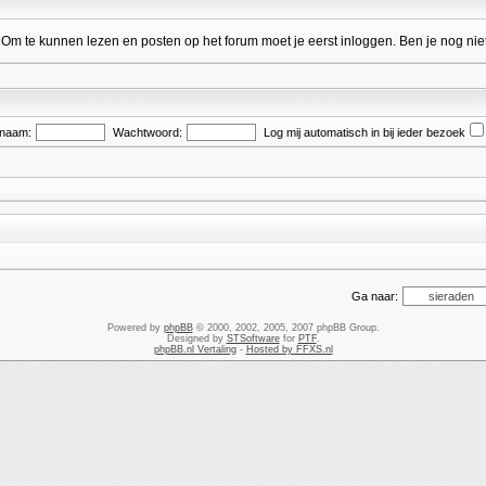
 te kunnen lezen en posten op het forum moet je eerst inloggen. Ben je nog niet
snaam:
Wachtwoord:
Log mij automatisch in bij ieder bezoek
Ga naar:
Powered by
phpBB
© 2000, 2002, 2005, 2007 phpBB Group.
Designed by
STSoftware
for
PTF
.
phpBB.nl Vertaling
-
Hosted by FFXS.nl