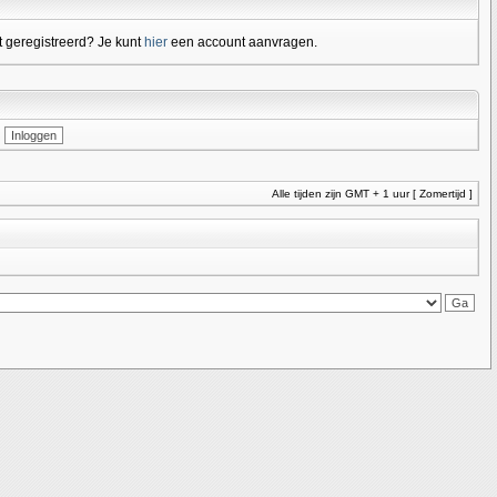
 geregistreerd? Je kunt
hier
een account aanvragen.
Alle tijden zijn GMT + 1 uur [ Zomertijd ]