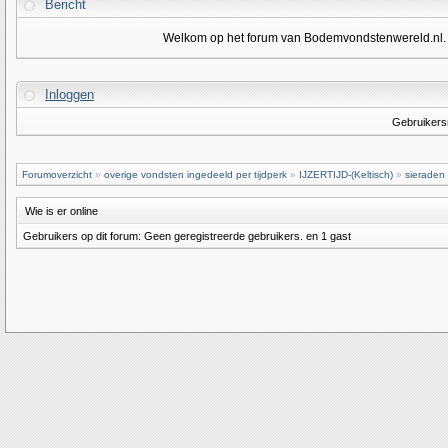
Bericht
Welkom op het forum van Bodemvondstenwereld.nl. Om
Inloggen
Gebruiker
Forumoverzicht
»
overige vondsten ingedeeld per tijdperk
»
IJZERTIJD-(Keltisch)
»
sieraden
Wie is er online
Gebruikers op dit forum: Geen geregistreerde gebruikers. en 1 gast