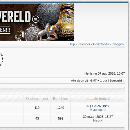
Help
•
Kalender
•
Downloads
•
Inloggen
Het is nu 07 aug 2026, 10:07
Alle tijden zijn GMT + 1 uur [ Zomertijd ]
Onderwerpen
Berichten
Laatste bericht
26 jul 2026, 19:59
110
1240
M.aurice.
30 maart 2026, 15:27
43
599
Nico