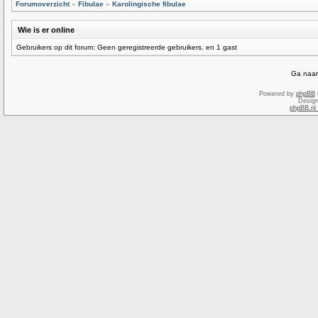
Forumoverzicht
»
Fibulae
»
Karolingische fibulae
Wie is er online
Gebruikers op dit forum: Geen geregistreerde gebruikers. en 1 gast
Ga naar
Powered by
phpBB
Desig
phpBB.nl 