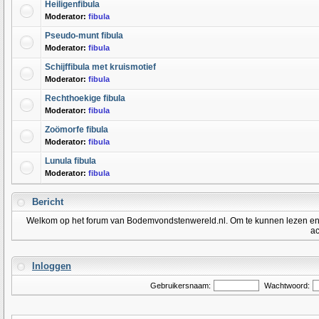
Heiligenfibula
Moderator:
fibula
Pseudo-munt fibula
Moderator:
fibula
Schijffibula met kruismotief
Moderator:
fibula
Rechthoekige fibula
Moderator:
fibula
Zoömorfe fibula
Moderator:
fibula
Lunula fibula
Moderator:
fibula
Bericht
Welkom op het forum van Bodemvondstenwereld.nl. Om te kunnen lezen en po
ac
Inloggen
Gebruikersnaam:
Wachtwoord: