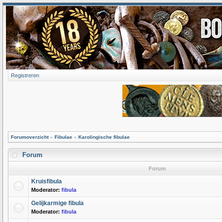
Registreren
Forumoverzicht
»
Fibulae
»
Karolingische fibulae
Forum
Forum
Kruisfibula
Moderator:
fibula
Gelijkarmige fibula
Moderator:
fibula