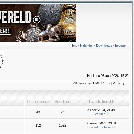
Help
•
Kalender
•
Downloads
•
Inloggen
Het is nu 07 aug 2026, 15:22
Alle tijden zijn GMT + 1 uur [ Zomertijd ]
Onderwerpen
Berichten
Laatste bericht
20 dec 2024, 21:49
43
569
Struiner
30 maart 2026, 23:31
132
1592
Dutchdetectorist