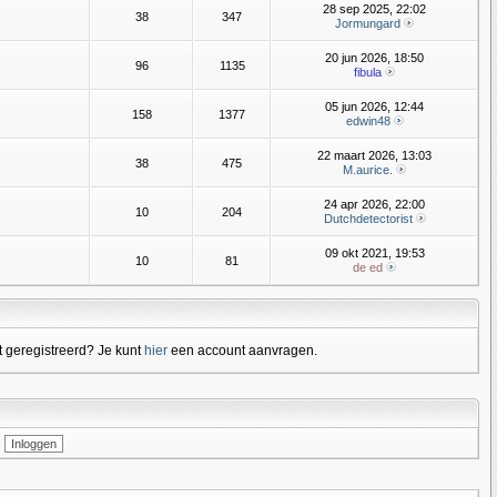
28 sep 2025, 22:02
38
347
Jormungard
20 jun 2026, 18:50
96
1135
fibula
05 jun 2026, 12:44
158
1377
edwin48
22 maart 2026, 13:03
38
475
M.aurice.
24 apr 2026, 22:00
10
204
Dutchdetectorist
09 okt 2021, 19:53
10
81
de ed
 geregistreerd? Je kunt
hier
een account aanvragen.