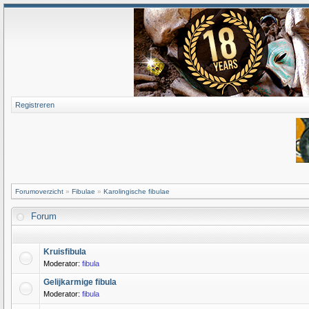
Registreren
Forumoverzicht
»
Fibulae
»
Karolingische fibulae
Forum
Kruisfibula
Moderator:
fibula
Gelijkarmige fibula
Moderator:
fibula