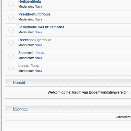
Heiligenfibula
Moderator:
fibula
Pseudo-munt fibula
Moderator:
fibula
Schijffibula met kruismotief
Moderator:
fibula
Rechthoekige fibula
Moderator:
fibula
Zoömorfe fibula
Moderator:
fibula
Lunula fibula
Moderator:
fibula
Bericht
Welkom op het forum van Bodemvondstenwereld.nl. Om
Inloggen
Gebruiker