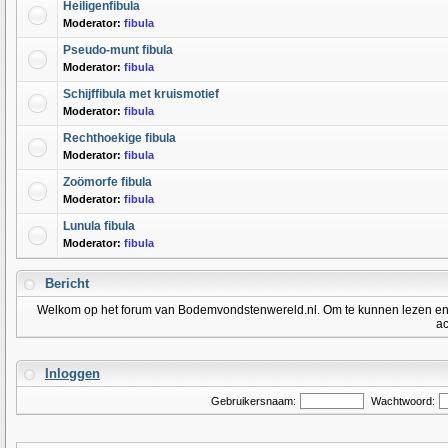
Heiligenfibula
Moderator:
fibula
Pseudo-munt fibula
Moderator:
fibula
Schijffibula met kruismotief
Moderator:
fibula
Rechthoekige fibula
Moderator:
fibula
Zoömorfe fibula
Moderator:
fibula
Lunula fibula
Moderator:
fibula
Bericht
Welkom op het forum van Bodemvondstenwereld.nl. Om te kunnen lezen en po
ac
Inloggen
Gebruikersnaam:
Wachtwoord: