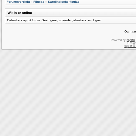
Forumoverzicht
»
Fibulae
»
Karolingische fibulae
Wie is er online
Gebruikers op dit forum: Geen geregistreerde gebruikers. en 1 gast
Ga naar
Powered by
phpBB
Desig
phpBB.nl 