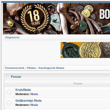
Registreren
Forumoverzicht
»
Fibulae
»
Karolingische fibulae
Forum
Forum
Kruisfibula
Moderator:
fibula
Gelijkarmige fibula
Moderator:
fibula