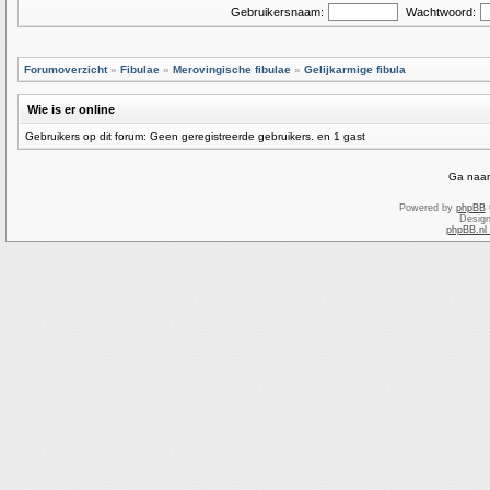
Gebruikersnaam:
Wachtwoord:
Forumoverzicht
»
Fibulae
»
Merovingische fibulae
»
Gelijkarmige fibula
Wie is er online
Gebruikers op dit forum: Geen geregistreerde gebruikers. en 1 gast
Ga naar
Powered by
phpBB
Desig
phpBB.nl 