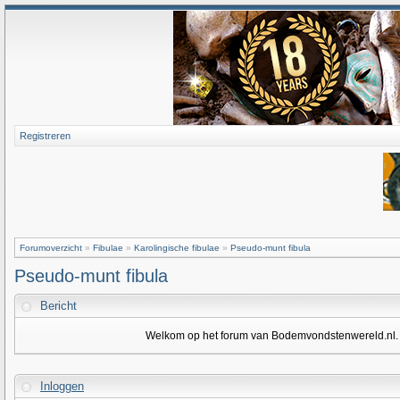
Registreren
Forumoverzicht
»
Fibulae
»
Karolingische fibulae
»
Pseudo-munt fibula
Pseudo-munt fibula
Bericht
Welkom op het forum van Bodemvondstenwereld.nl. Om
Inloggen