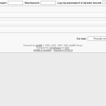
snaam:
Wachtwoord:
Log mij automatisch in bij ieder bezoek
Ga naar:
Powered by
phpBB
© 2000, 2002, 2005, 2007 phpBB Group.
Designed by
STSoftware
for
PTF
.
phpBB.nl Vertaling
-
Hosted by FFXS.nl