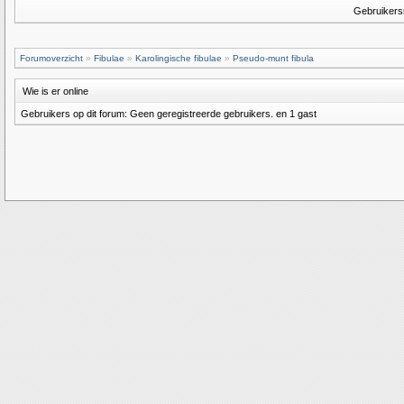
Gebruiker
Forumoverzicht
»
Fibulae
»
Karolingische fibulae
»
Pseudo-munt fibula
Wie is er online
Gebruikers op dit forum: Geen geregistreerde gebruikers. en 1 gast