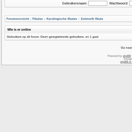
Gebruikersnaam:
Wachtwoord:
Forumoverzicht
»
Fibulae
»
Karolingische fibulae
»
Zoömorfe fibula
Wie is er online
Gebruikers op dit forum: Geen geregistreerde gebruikers. en 1 gast
Ga naar
Powered by
phpBB
Desig
phpBB.nl 