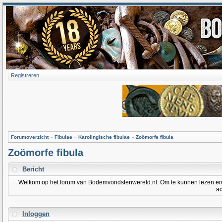
Registreren
Forumoverzicht
»
Fibulae
»
Karolingische fibulae
»
Zoömorfe fibula
Zoömorfe fibula
Bericht
Welkom op het forum van Bodemvondstenwereld.nl. Om te kunnen lezen en po
ac
Inloggen