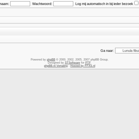
snaam:
Wachtwoord:
Log mij automatisch in bij ieder bezoek
Ga naar:
Powered by
phpBB
© 2000, 2002, 2005, 2007 phpBB Group.
Designed by
STSoftware
for
PTF
.
phpBB.nl Vertaling
-
Hosted by FFXS.nl