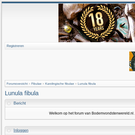
Registreren
Forumoverzicht
»
Fibulae
»
Karolingische fibulae
»
Lunula fibula
Lunula fibula
Bericht
Welkom op het forum van Bodemvondstenwereld.nl. Om
Inloggen