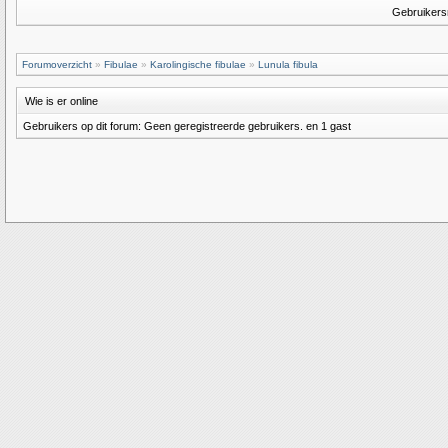
Gebruiker
Forumoverzicht
»
Fibulae
»
Karolingische fibulae
»
Lunula fibula
Wie is er online
Gebruikers op dit forum: Geen geregistreerde gebruikers. en 1 gast