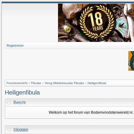
Registreren
Forumoverzicht
»
Fibulae
»
Hoog Middeleeuwse Fibulae
»
Heiligenfibula
Heiligenfibula
Bericht
Welkom op het forum van Bodemvondstenwereld.nl. Om
Inloggen