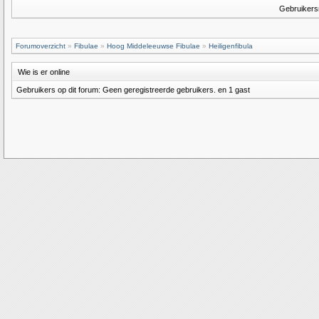
Gebruiker
Forumoverzicht
»
Fibulae
»
Hoog Middeleeuwse Fibulae
»
Heiligenfibula
Wie is er online
Gebruikers op dit forum: Geen geregistreerde gebruikers. en 1 gast