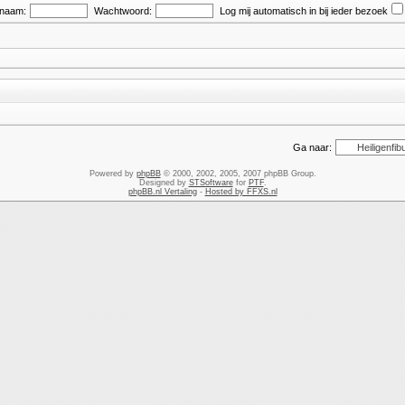
snaam:
Wachtwoord:
Log mij automatisch in bij ieder bezoek
Ga naar:
Powered by
phpBB
© 2000, 2002, 2005, 2007 phpBB Group.
Designed by
STSoftware
for
PTF
.
phpBB.nl Vertaling
-
Hosted by FFXS.nl