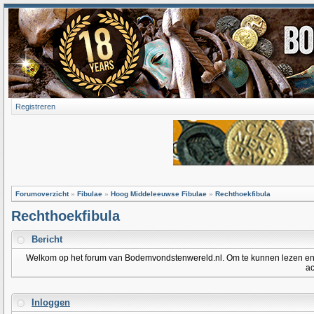
Registreren
Forumoverzicht
»
Fibulae
»
Hoog Middeleeuwse Fibulae
»
Rechthoekfibula
Rechthoekfibula
Bericht
Welkom op het forum van Bodemvondstenwereld.nl. Om te kunnen lezen en po
ac
Inloggen