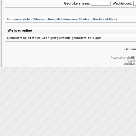
Gebruikersnaam:
Wachtwoord:
Forumoverzicht
»
Fibulae
»
Hoog Middeleeuwse Fibulae
»
Rechthoekfibula
Wie is er online
Gebruikers op dit forum: Geen geregistreerde gebruikers. en 1 gast
Ga naar
Powered by
phpBB
Desig
phpBB.nl 