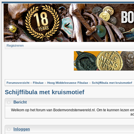
Registreren
Forumoverzicht
»
Fibulae
»
Hoog Middeleeuwse Fibulae
»
Schijffibula met kruismotief
Schijffibula met kruismotief
Bericht
Welkom op het forum van Bodemvondstenwereld.nl. Om te kunnen lezen en po
ac
Inloggen