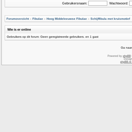
Gebruikersnaam:
Wachtwoord:
Forumoverzicht
»
Fibulae
»
Hoog Middeleeuwse Fibulae
»
Schijffibula met kruismotief
Wie is er online
Gebruikers op dit forum: Geen geregistreerde gebruikers. en 1 gast
Ga naar
Powered by
phpBB
Desig
phpBB.nl 