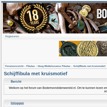
Registreren
Forumoverzicht
»
Fibulae
»
Hoog Middeleeuwse Fibulae
»
Schijffibula met kruismotief
Schijffibula met kruismotief
Bericht
Welkom op het forum van Bodemvondstenwereld.nl. Om te kunnen lezen en po
ac
Inloggen