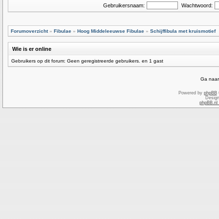
Gebruikersnaam:
Wachtwoord:
Forumoverzicht
»
Fibulae
»
Hoog Middeleeuwse Fibulae
»
Schijffibula met kruismotief
Wie is er online
Gebruikers op dit forum: Geen geregistreerde gebruikers. en 1 gast
Ga naar
Powered by
phpBB
Desig
phpBB.nl 