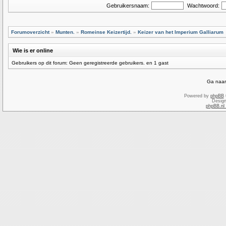
Gebruikersnaam:
Wachtwoord:
Forumoverzicht
»
Munten.
»
Romeinse Keizertijd.
»
Keizer van het Imperium Galliarum
Wie is er online
Gebruikers op dit forum: Geen geregistreerde gebruikers. en 1 gast
Ga naar
Powered by
phpBB
Desig
phpBB.nl 