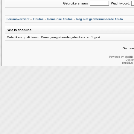
Gebruikersnaam:
Wachtwoord:
Forumoverzicht
»
Fibulae
»
Romeinse fibulae
»
Nog niet gedetermineerde fibula
Wie is er online
Gebruikers op dit forum: Geen geregistreerde gebruikers. en 1 gast
Ga naar
Powered by
phpBB
Desig
phpBB.nl 