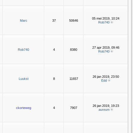
05 mei 2019, 10:24
Marc
37
50646
Rob740
27 apr 2019, 09:46
Rob740
4
8380
Rob740
26 jan 2019, 23:50
Luukst
8
11657
Edd
26 jan 2019, 19:23
ckorteweg
4
7907
aureum