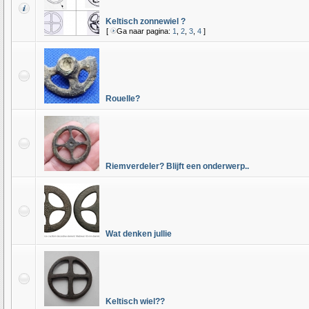
Keltisch zonnewiel ?
[
Ga naar pagina:
1
,
2
,
3
,
4
]
Rouelle?
Riemverdeler? Blijft een onderwerp..
Wat denken jullie
Keltisch wiel??