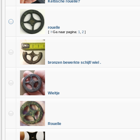
Keltische rouelle?
rouelle
[
Ga naar pagina:
1
,
2
]
bronzen bewerkte schijf/ wiel .
Wieltje
Rouelle