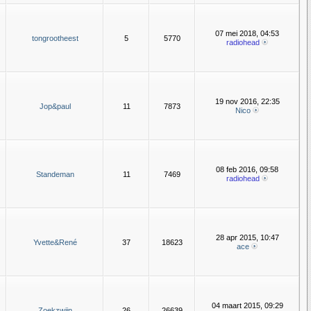
07 mei 2018, 04:53
tongrootheest
5
5770
radiohead
19 nov 2016, 22:35
Jop&paul
11
7873
Nico
08 feb 2016, 09:58
Standeman
11
7469
radiohead
28 apr 2015, 10:47
Yvette&René
37
18623
ace
04 maart 2015, 09:29
Zoekzwijn
26
26639