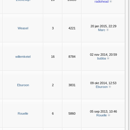
radiohead
20 jan 2015, 22:29
Weasel
3
4221
Marc
02 nov 2014, 20:59
willemketel
16
8784
bubba
09 okt 2014, 12:53
Eburoon
2
3831
Eburoon
05 sep 2013, 10:46
Rouelle
6
5860
Rouelle