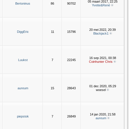
05 maart 2017, 22:25
Bertoninus
86
90702
Yvette&René
20 mei 2022, 20:39
DiggEric
11
15796
Blackjack1
16 sep 2021, 00:38
Luukst
7
22245
Coinhunter Chris
01 dec 2020, 05:29
aureum
15
28643
woesel
14 jan 2020, 21:58
piepstok
7
26849
aureum