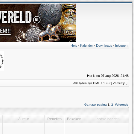
Help
•
Kalender
•
Downloads
•
Inloggen
Het is nu 07 aug 2026, 21:48
Alle tijden zijn GMT + 1 uur [ Zomertijd ]
Ga naar pagina
1
,
2
Volgende
Auteur
Reacties
Bekeken
Laatste bericht