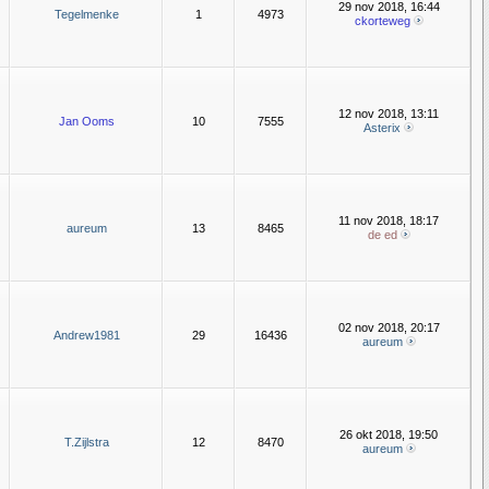
29 nov 2018, 16:44
Tegelmenke
1
4973
ckorteweg
12 nov 2018, 13:11
Jan Ooms
10
7555
Asterix
11 nov 2018, 18:17
aureum
13
8465
de ed
02 nov 2018, 20:17
Andrew1981
29
16436
aureum
26 okt 2018, 19:50
T.Zijlstra
12
8470
aureum