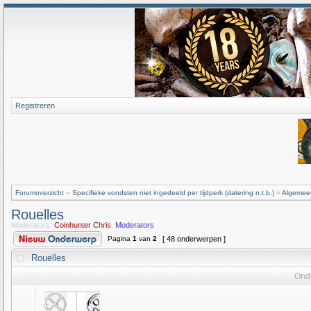
Registreren
Forumoverzicht
»
Specifieke vondsten niet ingedeeld per tijdperk (datering n.t.b.)
»
Algemee
Rouelles
Moderators:
Coinhunter Chris
,
Moderators
Pagina
1
van
2
[ 48 onderwerpen ]
Rouelles
Ond