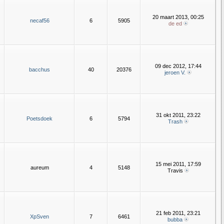
20 maart 2013, 00:25
necaf56
6
5905
de ed
09 dec 2012, 17:44
bacchus
40
20376
jeroen V.
31 okt 2011, 23:22
Poetsdoek
6
5794
Trash
15 mei 2011, 17:59
aureum
4
5148
Travis
21 feb 2011, 23:21
XpSven
7
6461
bubba