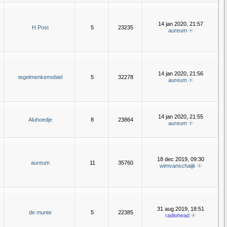
14 jan 2020, 21:57
H.Post
5
23235
aureum
14 jan 2020, 21:56
tegelmenkemobiel
5
32278
aureum
14 jan 2020, 21:55
Aluhoedje
8
23864
aureum
18 dec 2019, 09:30
aureum
11
35760
wimvanschaijk
31 aug 2019, 18:51
de munte
5
22385
radiohead