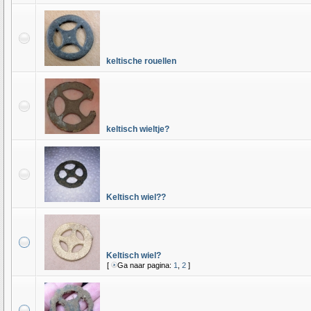
keltische rouellen
keltisch wieltje?
Keltisch wiel??
Keltisch wiel?
[
Ga naar pagina:
1
,
2
]