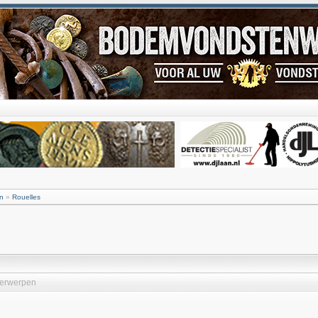
n
»
Rouelles
erwerpen