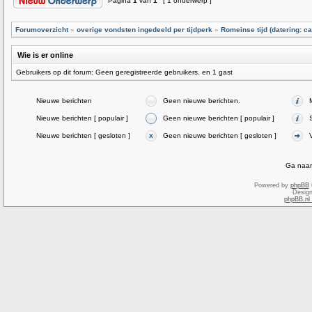
Pagina
1
van
1
[ 1 onderwerp ]
Forumoverzicht
»
overige vondsten ingedeeld per tijdperk
»
Romeinse tijd (datering: ca
Wie is er online
Gebruikers op dit forum: Geen geregistreerde gebruikers. en 1 gast
Nieuwe berichten
Geen nieuwe berichten.
Nieuwe berichten [ populair ]
Geen nieuwe berichten [ populair ]
Nieuwe berichten [ gesloten ]
Geen nieuwe berichten [ gesloten ]
Ga naar
Powered by
phpBB
Desig
phpBB.nl 