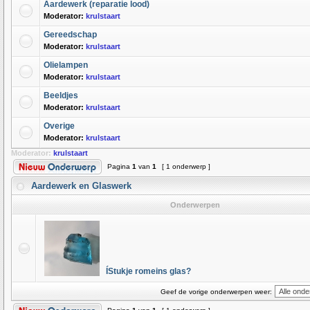
Aardewerk (reparatie lood)
Moderator:
krulstaart
Gereedschap
Moderator:
krulstaart
Olielampen
Moderator:
krulstaart
Beeldjes
Moderator:
krulstaart
Overige
Moderator:
krulstaart
Moderator:
krulstaart
Pagina
1
van
1
[ 1 onderwerp ]
Aardewerk en Glaswerk
Onderwerpen
ÍStukje romeins glas?
Geef de vorige onderwerpen weer: