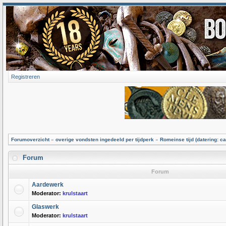
Registreren
Forumoverzicht
»
overige vondsten ingedeeld per tijdperk
»
Romeinse tijd (datering: ca
Forum
Forum
Aardewerk
Moderator:
krulstaart
Glaswerk
Moderator:
krulstaart