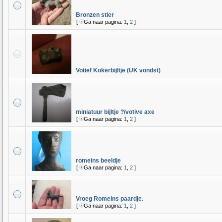
Bronzen stier
[
Ga naar pagina:
1
,
2
]
Votief Kokerbijltje (UK vondst)
miniatuur bijltje ?/votive axe
[
Ga naar pagina:
1
,
2
]
romeins beeldje
[
Ga naar pagina:
1
,
2
]
Vroeg Romeins paardje.
[
Ga naar pagina:
1
,
2
]