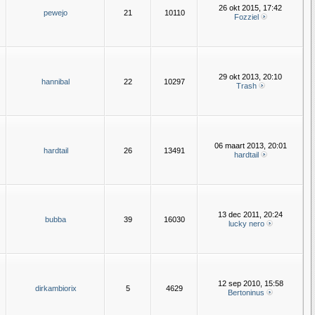
26 okt 2015, 17:42
pewejo
21
10110
Fozziel
29 okt 2013, 20:10
hannibal
22
10297
Trash
06 maart 2013, 20:01
hardtail
26
13491
hardtail
13 dec 2011, 20:24
bubba
39
16030
lucky nero
12 sep 2010, 15:58
dirkambiorix
5
4629
Bertoninus