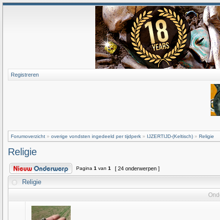
Registreren
Forumoverzicht
»
overige vondsten ingedeeld per tijdperk
»
IJZERTIJD-(Keltisch)
»
Religie
Religie
Pagina
1
van
1
[ 24 onderwerpen ]
Religie
Ond