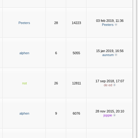
03 feb 2019, 11:36
Peeters
28
14223
Peeters
15 jan 2019, 16:56
alphen
6
5055
aureum
17 sep 2018, 17:07
not
26
12811
de ed
28 nov 2015, 20:10
alphen
9
6076
joppie