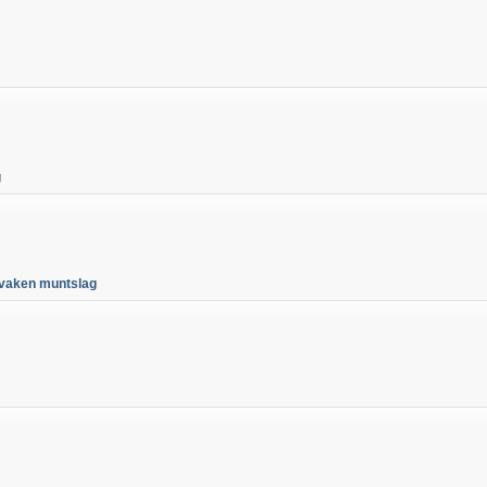
g
lovaken muntslag