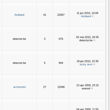
11 jun 2010, 10:09
Ambianii
41
22067
Ambianii
02 mei 2010, 20:35
detector.be
3
676
detector.be
18 jan 2010, 22:30
detector.be
5
904
lucky nero
13 apr 2009, 23:15
archeonist
27
11948
woesel
04 apr 2009, 11:55