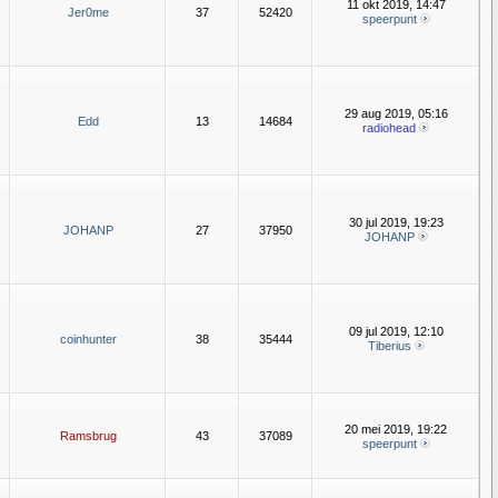
11 okt 2019, 14:47
Jer0me
37
52420
speerpunt
29 aug 2019, 05:16
Edd
13
14684
radiohead
30 jul 2019, 19:23
JOHANP
27
37950
JOHANP
09 jul 2019, 12:10
coinhunter
38
35444
Tiberius
20 mei 2019, 19:22
Ramsbrug
43
37089
speerpunt