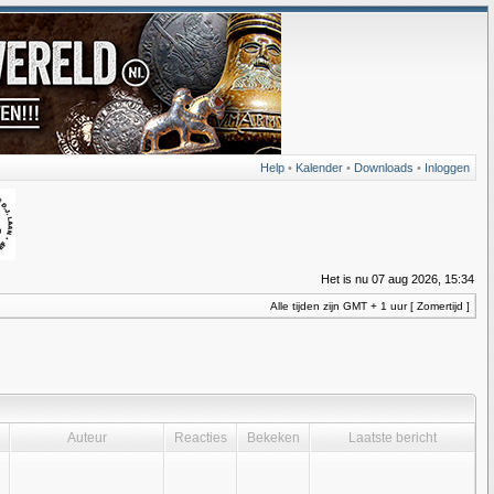
Help
•
Kalender
•
Downloads
•
Inloggen
Het is nu 07 aug 2026, 15:34
Alle tijden zijn GMT + 1 uur [ Zomertijd ]
Auteur
Reacties
Bekeken
Laatste bericht