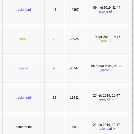
09 mei 2019, 11:44
radiohead
48
44397
radiohead
10 apr 2019, 14:17
frenk
22
23524
frenk
06 maart 2019, 21:21
joppie
23
28747
joppie
23 feb 2019, 10:47
radiohead
13
19211
eeric72
21 feb 2019, 12:17
detector.be
2
9557
radiohead