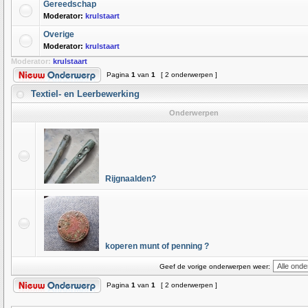
Gereedschap
Moderator:
krulstaart
Overige
Moderator:
krulstaart
Moderator:
krulstaart
Pagina
1
van
1
[ 2 onderwerpen ]
Textiel- en Leerbewerking
Onderwerpen
Rijgnaalden?
koperen munt of penning ?
Geef de vorige onderwerpen weer:
Pagina
1
van
1
[ 2 onderwerpen ]