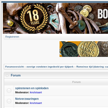
Registreren
Forumoverzicht
»
overige vondsten ingedeeld per tijdperk
»
Romeinse tijd (datering: ca
Forum
Forum
spinstenen en spinloden
Moderator:
krulstaart
Netverzwaringen
Moderator:
krulstaart