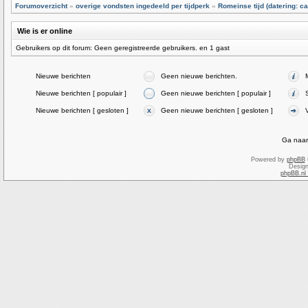
Forumoverzicht
»
overige vondsten ingedeeld per tijdperk
»
Romeinse tijd (datering: ca
Wie is er online
Gebruikers op dit forum: Geen geregistreerde gebruikers. en 1 gast
Nieuwe berichten
Geen nieuwe berichten.
Nieuwe berichten [ populair ]
Geen nieuwe berichten [ populair ]
Nieuwe berichten [ gesloten ]
Geen nieuwe berichten [ gesloten ]
Ga naar
Powered by
phpBB
Desig
phpBB.nl 