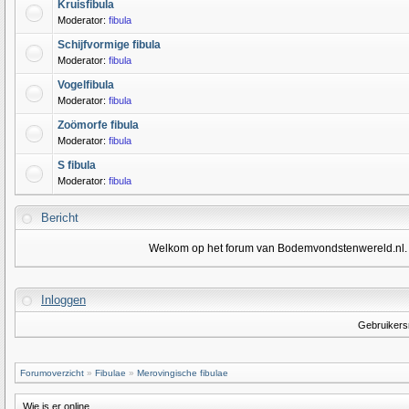
Kruisfibula
Moderator:
fibula
Schijfvormige fibula
Moderator:
fibula
Vogelfibula
Moderator:
fibula
Zoömorfe fibula
Moderator:
fibula
S fibula
Moderator:
fibula
Bericht
Welkom op het forum van Bodemvondstenwereld.nl. Om
Inloggen
Gebruiker
Forumoverzicht
»
Fibulae
»
Merovingische fibulae
Wie is er online