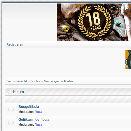
Registreren
Forumoverzicht
»
Fibulae
»
Merovingische fibulae
Forum
Beugelfibula
Moderator:
fibula
Gelijkarmige fibula
Moderator:
fibula