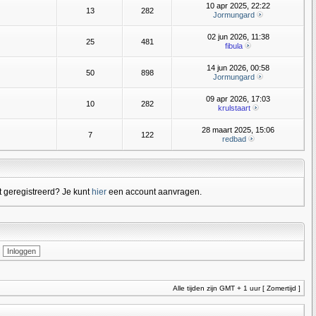
10 apr 2025, 22:22
13
282
Jormungard
02 jun 2026, 11:38
25
481
fibula
14 jun 2026, 00:58
50
898
Jormungard
09 apr 2026, 17:03
10
282
krulstaart
28 maart 2025, 15:06
7
122
redbad
 geregistreerd? Je kunt
hier
een account aanvragen.
Alle tijden zijn GMT + 1 uur [ Zomertijd ]