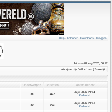
Help
•
Kalender
•
Downloads
•
Inloggen
Het is nu 07 aug 2026, 06:17
Alle tijden zijn GMT + 1 uur [ Zomertijd ]
Onderwerpen
Berichten
Laatste bericht
26 jul 2026, 21:44
88
1117
Kadan
26 jul 2026, 21:41
80
903
Kadan