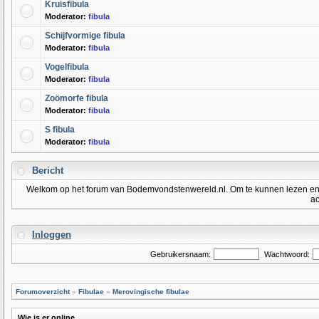
Kruisfibula
Moderator:
fibula
Schijfvormige fibula
Moderator:
fibula
Vogelfibula
Moderator:
fibula
Zoömorfe fibula
Moderator:
fibula
S fibula
Moderator:
fibula
Bericht
Welkom op het forum van Bodemvondstenwereld.nl. Om te kunnen lezen en po
ac
Inloggen
Gebruikersnaam:
Wachtwoord:
Forumoverzicht
»
Fibulae
»
Merovingische fibulae
Wie is er online