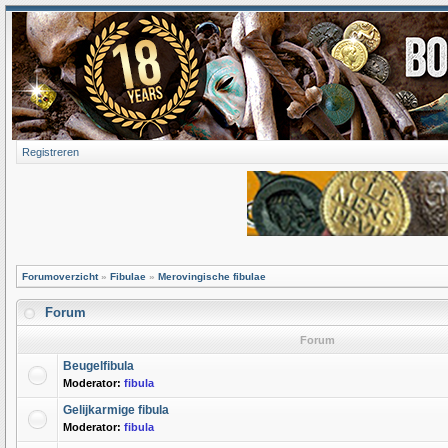
Registreren
Forumoverzicht
»
Fibulae
»
Merovingische fibulae
Forum
Forum
Beugelfibula
Moderator:
fibula
Gelijkarmige fibula
Moderator:
fibula