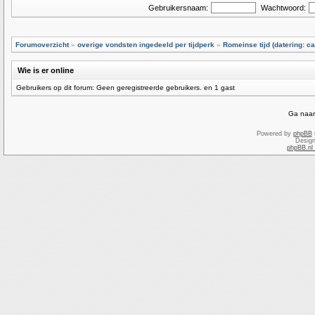
Gebruikersnaam:
Wachtwoord:
Forumoverzicht
»
overige vondsten ingedeeld per tijdperk
»
Romeinse tijd (datering: ca
Wie is er online
Gebruikers op dit forum: Geen geregistreerde gebruikers. en 1 gast
Ga naar
Powered by
phpBB
Desig
phpBB.nl 