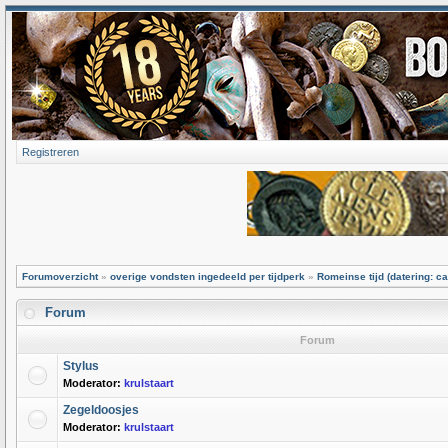
Registreren
Forumoverzicht
»
overige vondsten ingedeeld per tijdperk
»
Romeinse tijd (datering: ca
Forum
Forum
Stylus
Moderator:
krulstaart
Zegeldoosjes
Moderator:
krulstaart