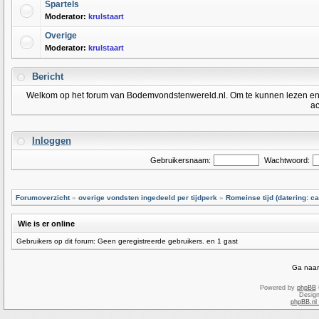
Spartels
Moderator:
krulstaart
Overige
Moderator:
krulstaart
Bericht
Welkom op het forum van Bodemvondstenwereld.nl. Om te kunnen lezen en po
ac
Inloggen
Gebruikersnaam:
Wachtwoord:
Forumoverzicht
»
overige vondsten ingedeeld per tijdperk
»
Romeinse tijd (datering: ca
Wie is er online
Gebruikers op dit forum: Geen geregistreerde gebruikers. en 1 gast
Ga naar
Powered by
phpBB
Desig
phpBB.nl 