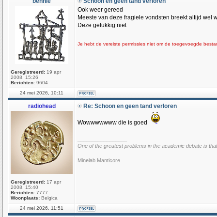
bennie
Schoon en geen tand verloren
Ook weer gereed
Meeste van deze fragiele vondsten breekt altijd wel w
Deze gelukkig niet
Je hebt de vereiste permissies niet om de toegevoegde bestan
Geregistreerd:
19 apr
2008, 15:26
Berichten:
9604
24 mei 2026, 10:11
radiohead
Re: Schoon en geen tand verloren
Wowwwwwww die is goed
_________________
One of the greatest problems in the academic debate is that
Minelab Manticore
Geregistreerd:
17 apr
2008, 15:40
Berichten:
7777
Woonplaats:
Belgica
24 mei 2026, 11:51