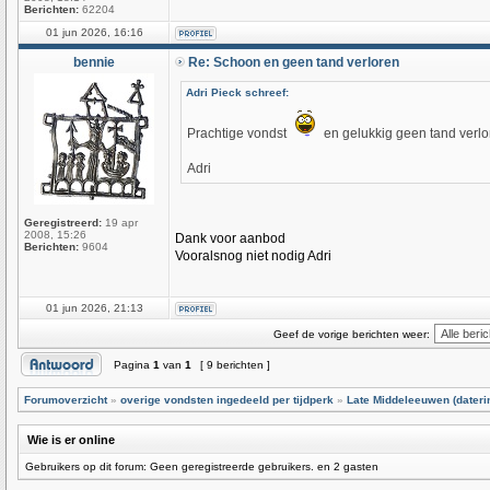
Berichten:
62204
01 jun 2026, 16:16
bennie
Re: Schoon en geen tand verloren
Adri Pieck schreef:
Prachtige vondst
en gelukkig geen tand verlo
Adri
Geregistreerd:
19 apr
2008, 15:26
Dank voor aanbod
Berichten:
9604
Vooralsnog niet nodig Adri
01 jun 2026, 21:13
Geef de vorige berichten weer:
Pagina
1
van
1
[ 9 berichten ]
Forumoverzicht
»
overige vondsten ingedeeld per tijdperk
»
Late Middeleeuwen (dateri
Wie is er online
Gebruikers op dit forum: Geen geregistreerde gebruikers. en 2 gasten