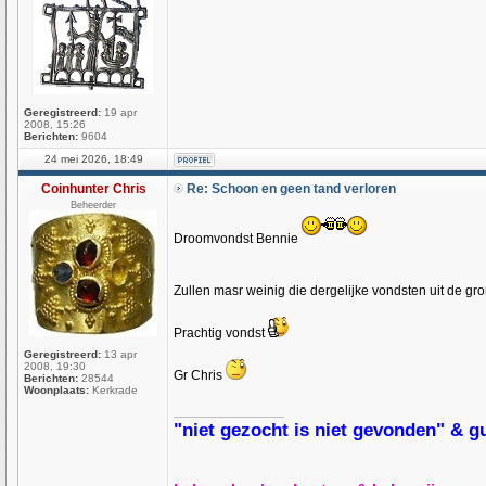
Geregistreerd:
19 apr
2008, 15:26
Berichten:
9604
24 mei 2026, 18:49
Coinhunter Chris
Re: Schoon en geen tand verloren
Beheerder
Droomvondst Bennie
Zullen masr weinig die dergelijke vondsten uit de g
Prachtig vondst
Geregistreerd:
13 apr
2008, 19:30
Gr Chris
Berichten:
28544
Woonplaats:
Kerkrade
_________________
"niet gezocht is niet gevonden" & gun