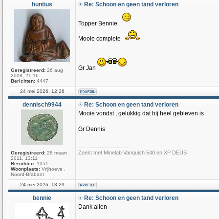
huntius
Re: Schoon en geen tand verloren
Topper Bennie
Mooie complete
Gr Jan
Geregistreerd:
26 aug
2008, 21:16
Berichten:
4447
24 mei 2026, 12:26
dennisch9944
Re: Schoon en geen tand verloren
Mooie vondst , gelukkig dat hij heel gebleven is .
Gr Dennis
_________________
Zoekt met Minelab Vanquish 540 en XP DEUS
Geregistreerd:
28 maart
2011, 13:11
Berichten:
1051
Woonplaats:
Vrijhoeve ,
Noord-Brabant
24 mei 2026, 13:29
bennie
Re: Schoon en geen tand verloren
Dank allen