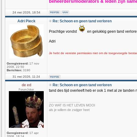
beheerders/moderators & leden zij
24 mei 2026, 18:54
Adri Pieck
Re: Schoon en geen tand verloren
Prachtige vondst
en gelukkig geen tand verlore
Adri
Je hebt de vereiste permissies niet om de toegevoegde bestan
Geregistreerd:
17 nov
2008, 22:50
Berichten:
3190
31 mei 2026, 11:24
de ed
Re: Schoon en geen tand verloren
ForumJoker
tand des tijd overleeft heb er ook 1 met al ze tanden 
_________________
ZO WAT IS HET LEVEN MOOI
als je willem de zwijger heet
Geregistreerd:
17 apr
2008, 18:14