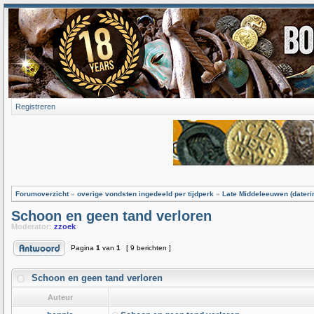
Registreren
Forumoverzicht
»
overige vondsten ingedeeld per tijdperk
»
Late Middeleeuwen (dateri
Schoon en geen tand verloren
Moderator:
zzoek
Pagina
1
van
1
[ 9 berichten ]
Schoon en geen tand verloren
Auteur