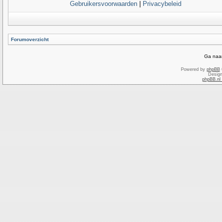
Gebruikersvoorwaarden
|
Privacybeleid
Forumoverzicht
Ga naar
Powered by
phpBB
Desig
phpBB.nl 