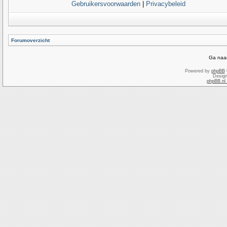
Gebruikersvoorwaarden
|
Privacybeleid
Forumoverzicht
Ga naar
Powered by
phpBB
Desig
phpBB.nl 