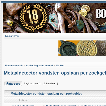
Registreren
Forumoverzicht
»
Archeologische wereld.
»
De Wet
Metaaldetector vondsten opslaan per zoekge
Pagina
1
van
1
[ 2 berichten ]
Metaaldetector vondsten opslaan per zoekgebied
Auteur