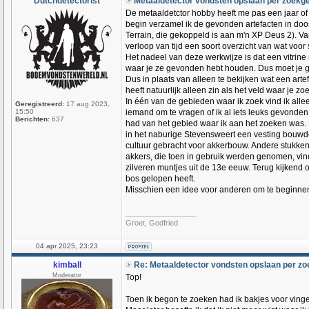
Dutchdetectorist
Metaaldetector vondsten opslaan per zoekg
De metaaldetctor hobby heeft me pas een jaar of 2
begin verzamel ik de gevonden artefacten in doos
Terrain, die gekoppeld is aan m'n XP Deus 2). Van
verloop van tijd een soort overzicht van wat voor
Het nadeel van deze werkwijze is dat een vitrine 
waar je ze gevonden hebt houden. Dus moet je go
Dus in plaats van alleen te bekijken wat een artef
heeft natuurlijk alleen zin als het veld waar je zo
In één van de gebieden waar ik zoek vind ik alle
Geregistreerd:
17 aug 2023,
15:50
iemand om te vragen of ik al iets leuks gevonden
Berichten:
637
had van het gebied waar ik aan het zoeken was. 
in het naburige Stevensweert een vesting bouwde
cultuur gebracht voor akkerbouw. Andere stukken
akkers, die toen in gebruik werden genomen, vin
zilveren muntjes uit de 13e eeuw. Terug kijkend 
bos gelopen heeft.
Misschien een idee voor anderen om te beginne
_________________
Groet, Godfried
04 apr 2025, 23:23
kimball
Re: Metaaldetector vondsten opslaan per z
Moderator
Top!
Toen ik begon te zoeken had ik bakjes voor vin