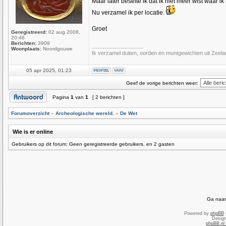
Maar later besefte ik dat ik niet meer wist waar i
Nu verzamel ik per locatie.
Groet
Geregistreerd:
02 aug 2008,
20:46
Berichten:
3909
_________________
Woonplaats:
Noordgouwe
Ik verzamel duiten, oorden en muntgewichten uit Zeelan
05 apr 2025, 01:23
Geef de vorige berichten weer:
Pagina
1
van
1
[ 2 berichten ]
Forumoverzicht
»
Archeologische wereld.
»
De Wet
Wie is er online
Gebruikers op dit forum: Geen geregistreerde gebruikers. en 2 gasten
Ga naar
Powered by
phpBB
Desig
phpBB.nl 