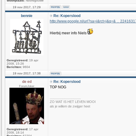
Woonplaats:
Noordgouwe
19 nov 2017, 17:29
bennie
Re: Koperslood
http://www.google.nl/url?sa=i&rct=j&q=& ... 224163
Hierbij meer info Niels
Geregistreerd:
19 apr
2008, 15:26
Berichten:
9604
19 nov 2017, 17:38
de ed
Re: Koperslood
ForumJoker
TOP NOG
_________________
ZO WAT IS HET LEVEN MOOI
als je willem de zwijger heet
Geregistreerd:
17 apr
2008, 18:14
Berichten:
62204