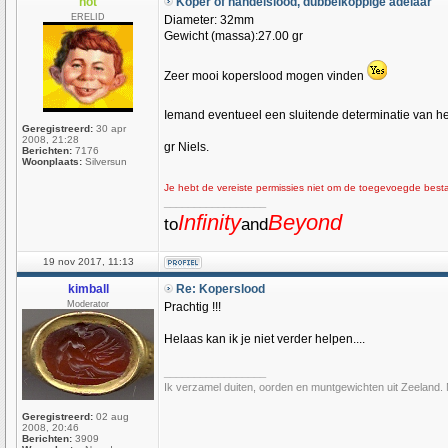
not
Koper of handelslood, dubbelkoppige adelaar
ERELID
Diameter: 32mm
Gewicht (massa):27.00 gr
Zeer mooi koperslood mogen vinden
Iemand eventueel een sluitende determinatie van 
Geregistreerd:
30 apr
2008, 21:28
gr Niels.
Berichten:
7176
Woonplaats:
Silversun
Je hebt de vereiste permissies niet om de toegevoegde bestan
_________________
Infinity
Beyond
to
and
19 nov 2017, 11:13
kimball
Re: Koperslood
Moderator
Prachtig !!!
Helaas kan ik je niet verder helpen....
_________________
Ik verzamel duiten, oorden en muntgewichten uit Zeeland. M
Geregistreerd:
02 aug
2008, 20:46
Berichten:
3909