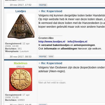
19 nov 2017, 17:52
Loodjes
Re: Koperslood
Volgens mij kunnen dergelijke loden beter Handel
Op mijn website heb ik meer van deze loden staan, 
Ik vermoed dat deze loden met de Hanzesteden (o.a
koper werden gebruikt maar ook voor andere hande
_________________
Groeten Allex
http://www.loodjes.nl
-
info@loodjes.nl
Geregistreerd:
12 apr
Ik
verzamel
bakenloodjes
en
armenpenningen
.
2009, 10:00
Ook
informatie
en
afbeeldingen
hierover zijn welkom.
Berichten:
361
Woonplaats:
Laurium
30 nov 2017, 08:53
Madelinus
Re: Koperslood
ERELID
Volgens Van Oostveen zijn deze (koper)loden onder
adelaar (Aken-regio).
_________________
Niet uit het veld te slaan.
Geregistreerd:
17 apr
2008, 21:00
Berichten:
10893
30 nov 2017, 18:45