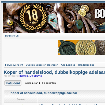
Registreren
Forumoverzicht
»
Overige vondsten algemeen
»
Alle Loodjes
»
Handelloodjes
Koper of handelslood, dubbelkoppige adelaa
Moderators:
lieropp
,
De Speyte
Pagina
1
van
1
[ 6 berichten ]
Koper of handelslood, dubbelkoppige adelaar
Auteur