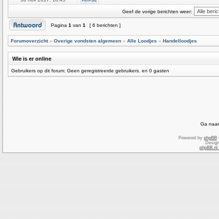
Geef de vorige berichten weer:
Pagina
1
van
1
[ 6 berichten ]
Forumoverzicht
»
Overige vondsten algemeen
»
Alle Loodjes
»
Handelloodjes
Wie is er online
Gebruikers op dit forum: Geen geregistreerde gebruikers. en 0 gasten
Ga naar
Powered by
phpBB
Desig
phpBB.nl 