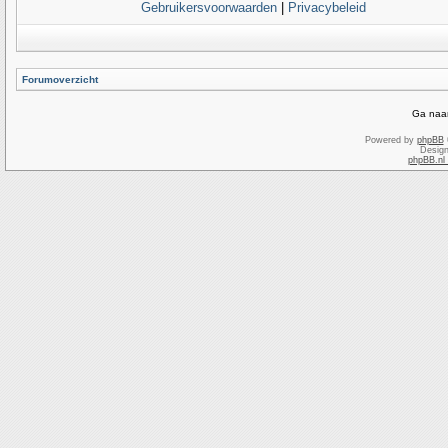
Gebruikersvoorwaarden
|
Privacybeleid
Forumoverzicht
Ga naar
Powered by
phpBB
Desig
phpBB.nl 