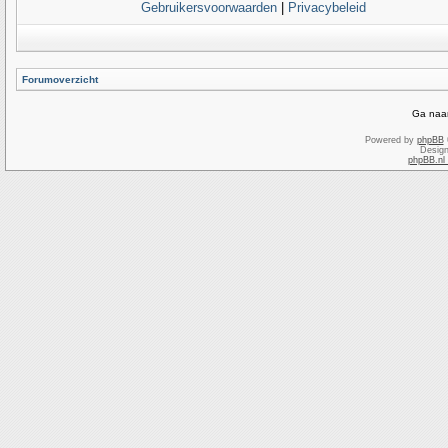
Gebruikersvoorwaarden
|
Privacybeleid
Forumoverzicht
Ga naar
Powered by
phpBB
Desig
phpBB.nl 