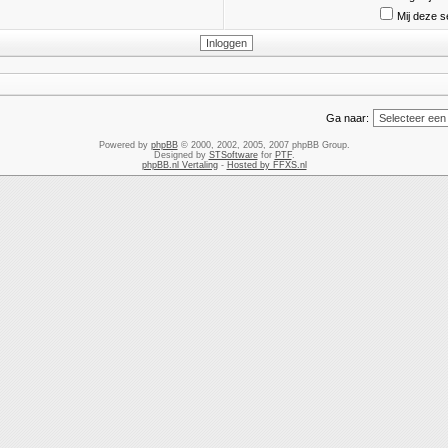
Mij deze s
Ga naar:
Powered by
phpBB
© 2000, 2002, 2005, 2007 phpBB Group.
Designed by
STSoftware
for
PTF
.
phpBB.nl Vertaling
-
Hosted by FFXS.nl