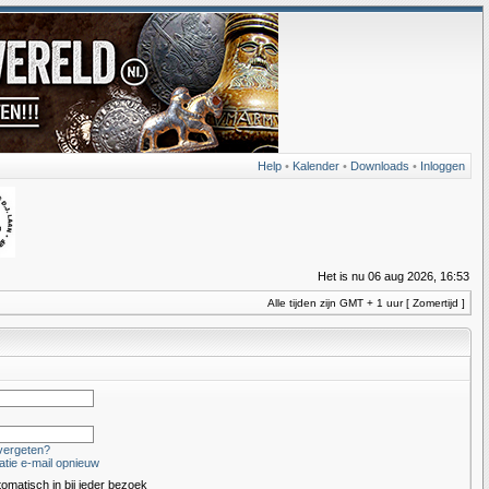
Help
•
Kalender
•
Downloads
•
Inloggen
Het is nu 06 aug 2026, 16:53
Alle tijden zijn GMT + 1 uur [ Zomertijd ]
vergeten?
atie e-mail opnieuw
tomatisch in bij ieder bezoek