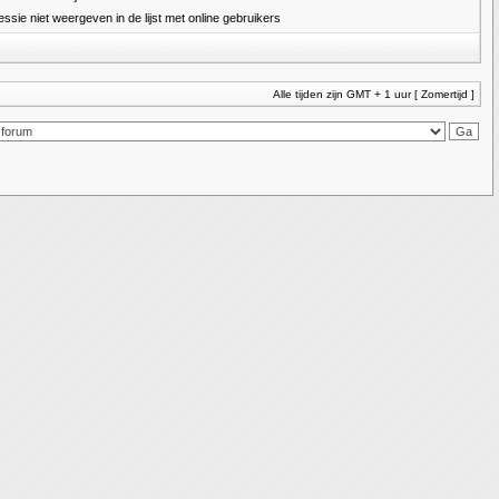
essie niet weergeven in de lijst met online gebruikers
Alle tijden zijn GMT + 1 uur [ Zomertijd ]